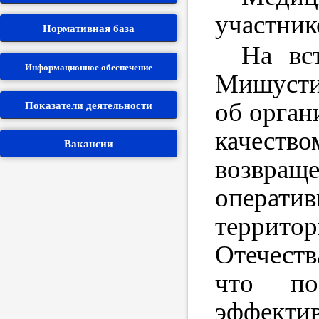
П
участни
Нормативная база
Заявле
На вс
Информационное обеспечение
Защит
Мишусти
Личный
Показатели деятельности
об орган
качество
Вакансии
Об
возвра
Для 
операт
террит
террит
Отечеств
Фин
что по
Стр
эффектив