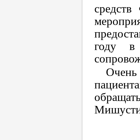
средств
меропри
предоста
году в 
сопровож
Очень
пациент
обращать
Мишусти