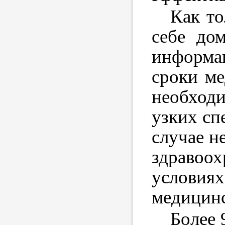
Как то
себе до
информац
сроки ме
необход
узких сп
случае н
здравоох
условиях
медицинс
Более 