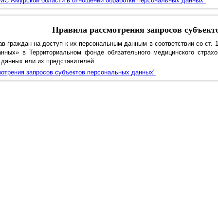
МС Амурской области в отношении обработки персональных данных"
качестве застрахов
роверка полиса ОМС
НСИ
ние о выборе/замене СМО
Правила рассмотрения запросов субъект
Сведения об оказ
ав граждан на доступ к их персональным данным в соответствии со ст. 
а персональных данных
нных» в Территориальном фонде обязательного медицинского страхо
 данных или их представителей.
Средства НСЗ Т
 кабинет пациента "Моё
отрения запросов субъектов персональных данных"
здоровье"
ращения граждан в
электронном виде
граждан, прибывших с
ории ДНР, ЛНР и Украины
Диспансеризация
ансовая грамотность
аховые представители