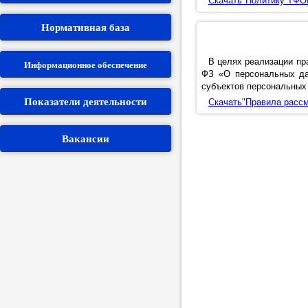
Скачать"Политику ТФО
П
Нормативная база
Заявле
В целях реализации пр
Информационное обеспечение
Защит
ФЗ «О персональных да
субъектов персональных
Личный
Показатели деятельности
Скачать"Правила рассм
Вакансии
Об
Для 
террит
Фин
Стр