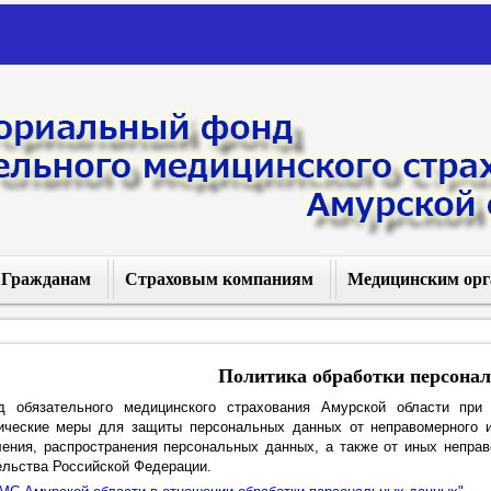
Гражданам
Страховым компаниям
Медицинским орг
Права граждан
Перечень СМО
Перечень 
Выбор СМО и МО
Перечень МО
Перечень 
Политика обработки персона
д обязательного медицинского страхования Амурской области при
ятка застрахованному
Уведомление о включении в
Уведомление о вк
ические меры для защиты персональных данных от неправомерного ил
реестр СМО
реестр М
ления, распространения персональных данных, а также от иных непра
Полис ОМС
ельства Российской Федерации.
НСИ
Ходатайство о рег